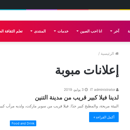
ة
آخر
انا احب الصين
خدمات
المنتدى
تعلم الثقافة الص
الرئيسية
/
إعلانات مبوبة
IT administrator
3 يوليو، 2019
لدينا فيلا كبير قريب من مدينة التنين
البيئة مريحة، والمطبخ كبير جدًا. فيلا قريب من سوبر ماركت، ولديه مرآب كبير وحمام سباحة. ح
أكمل القراءة »
Food and Drink