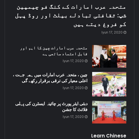
متحدہ عرب امارات کے کنگ فو چیمپین
شپ: ثقافتی تبادلے بیلٹ اور روڈ پہل
کو فروغ دیتے ہیں
Iyun 17, 2020
متحدہ عرب امارات چین کا اہم اور
قابل اعتماد ساتھی ہے
Iyun 17, 2020
چین ، متحدہ عرب امارات میں ہمہ جہت ،
اعلی معیار کی ترقی برقرار رکھے گی
Iyun 17, 2020
دبئی ایئر پورٹ پر چائینہ ایسٹرن کی پہلی
فلائٹ کا جشن
Iyun 17, 2020
Learn Chinese