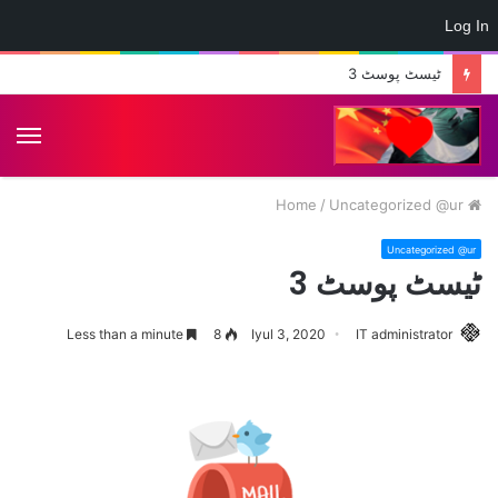
Log In
ٹیسٹ پوسٹ 3
nu
/
Uncategorized @ur
Home
Uncategorized @ur
ٹیسٹ پوسٹ 3
Less than a minute
8
Iyul 3, 2020
IT administrator