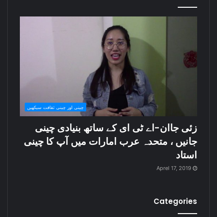
چینی اور چینی ثقافت سیکھیں
زئی جاان-اے ٹی ای کے ساتھ بنیادی چینی
جانیں ، متحدہ عرب امارات میں آپ کا چینی
استاد
Aprel 17, 2019
Categories