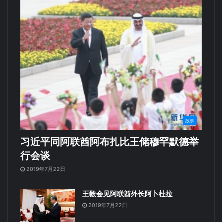
故事
习近平同阿联酋阿布扎比王储穆罕默德举
行会谈
2019年7月22日
王毅会见阿联酋外长阿卜杜拉
2019年7月22日