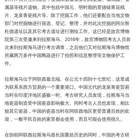
属器等残片遗物。其中包括中国元、明时期的景德镇青花残
片、龙泉青瓷残片等。除了挖掘工作，他们还要配合当地文物
部门对挖掘物进行筛选、登记、整理，并对此次挖掘的阿尔努
杜德遗址以及其它考古遗址进行测绘工作。这已经是故宫博物
2016
院第三次受邀来到拉斯海马。
年，故宫博物院考古人员首
次来到拉斯海马进行考古调查，之后他们又对拉斯海马博物馆
所藏两万多件中国陶器进行了拍照和信息整理等文物保护工
作。
拉斯海马位于阿联酋最北端。在公元十四到十七世纪，这里成
为联系东西方贸易的一个重要港口。中国元代的龙泉青瓷贸易
当时在印度洋地区盛极一时。考古研究人员发现，拉斯海马当
地瓷器制造受中国瓷器影响极大。同时考古人员也发现，相比
较其它瓷器，中国的瓷器当时在阿联酋地区更受普通百姓的欢
迎，一般平民百姓的家里都会使用，而且可能会使用很久。
在协助阿联酋拉斯海马酋长国重拾历史的同时，中国的考古研