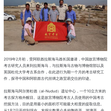
2019
2
年
月初，受阿联酋拉斯海马酋长国邀请，中国故宫博物院
考古研究人员来到拉斯海马，与拉斯海马古物与博物馆部以及
英国杜伦大学考古系合作，在此进行为期一个月的考古研究工
作，探寻中国和阿联酋古代丝绸之路贸易交往的印迹。
al-Nudud
10
拉斯海马阿尔努杜德（
）遗址中心，一个
立方米的
考古探方格外醒目。这是故宫博物院考古人员使用的中国考古
挖掘方法，目的是用最小的面积尽可能最大程度的提取信息。
1
7
从
月
日开挖到现在，发掘出数量众多的陶瓷器、玻璃器、金