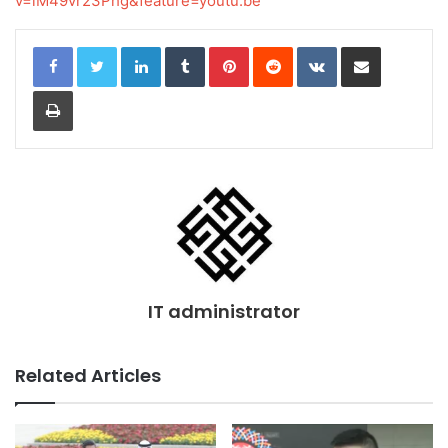
v=lM49vr23Phg&feature=youtu.be
LinkedIn
Tumblr
Pinterest
Reddit
VKontakte
Share via Email
Print
IT administrator
Related Articles