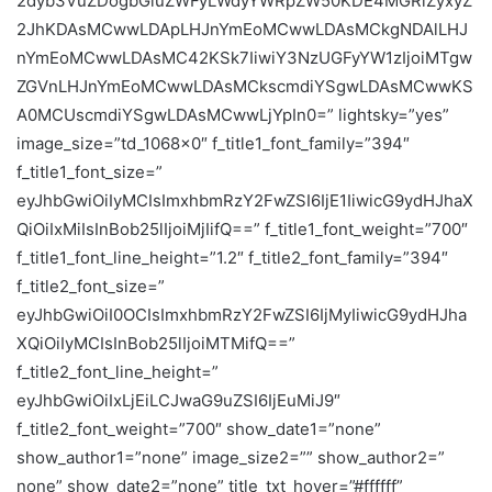
2dyb3VuZDogbGluZWFyLWdyYWRpZW50KDE4MGRlZyxyZ
2JhKDAsMCwwLDApLHJnYmEoMCwwLDAsMCkgNDAlLHJ
nYmEoMCwwLDAsMC42KSk7IiwiY3NzUGFyYW1zIjoiMTgw
ZGVnLHJnYmEoMCwwLDAsMCkscmdiYSgwLDAsMCwwKS
A0MCUscmdiYSgwLDAsMCwwLjYpIn0=” lightsky=”yes”
image_size=”td_1068x0″ f_title1_font_family=”394″
f_title1_font_size=”
eyJhbGwiOiIyMCIsImxhbmRzY2FwZSI6IjE1IiwicG9ydHJhaX
QiOiIxMiIsInBob25lIjoiMjIifQ==” f_title1_font_weight=”700″
f_title1_font_line_height=”1.2″ f_title2_font_family=”394″
f_title2_font_size=”
eyJhbGwiOiI0OCIsImxhbmRzY2FwZSI6IjMyIiwicG9ydHJha
XQiOiIyMCIsInBob25lIjoiMTMifQ==”
f_title2_font_line_height=”
eyJhbGwiOiIxLjEiLCJwaG9uZSI6IjEuMiJ9″
f_title2_font_weight=”700″ show_date1=”none”
show_author1=”none” image_size2=”” show_author2=”
none” show_date2=”none” title_txt_hover=”#ffffff”