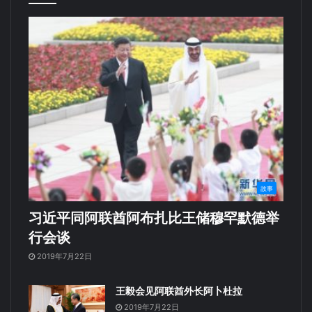
故事
习近平同阿联酋阿布扎比王储穆罕默德举
行会谈
2019年7月22日
王毅会见阿联酋外长阿卜杜拉
2019年7月22日