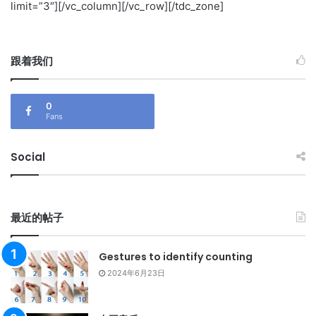
limit=”3″][/vc_column][/vc_row][/tdc_zone]
跟着我们
0
Fans
Social
最近的帖子
Gestures to identify counting
2024年6月23日