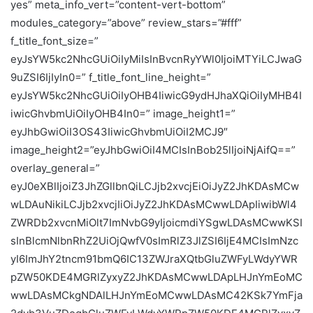
yes” meta_info_vert=”content-vert-bottom”
modules_category=”above” review_stars=”#fff”
f_title_font_size=”
eyJsYW5kc2NhcGUiOiIyMiIsInBvcnRyYWl0IjoiMTYiLCJwaG
9uZSI6IjIyIn0=” f_title_font_line_height=”
eyJsYW5kc2NhcGUiOiIyOHB4IiwicG9ydHJhaXQiOiIyMHB4I
iwicGhvbmUiOiIyOHB4In0=” image_height1=”
eyJhbGwiOiI3OS43IiwicGhvbmUiOiI2MCJ9″
image_height2=”eyJhbGwiOiI4MCIsInBob25lIjoiNjAifQ==”
overlay_general=”
eyJ0eXBlIjoiZ3JhZGllbnQiLCJjb2xvcjEiOiJyZ2JhKDAsMCw
wLDAuNikiLCJjb2xvcjIiOiJyZ2JhKDAsMCwwLDApIiwibWl4
ZWRDb2xvcnMiOlt7ImNvbG9yIjoicmdiYSgwLDAsMCwwKSI
sInBlcmNlbnRhZ2UiOjQwfV0sImRlZ3JlZSI6IjE4MCIsImNzc
yI6ImJhY2tncm91bmQ6IC13ZWJraXQtbGluZWFyLWdyYWR
pZW50KDE4MGRlZyxyZ2JhKDAsMCwwLDApLHJnYmEoMC
wwLDAsMCkgNDAlLHJnYmEoMCwwLDAsMC42KSk7YmFja