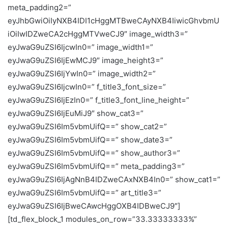
meta_padding2=”
eyJhbGwiOiIyNXB4IDI1cHggMTBweCAyNXB4IiwicGhvbmU
iOiIwIDZweCA2cHggMTVweCJ9″ image_width3=”
eyJwaG9uZSI6IjcwIn0=” image_width1=”
eyJwaG9uZSI6IjEwMCJ9″ image_height3=”
eyJwaG9uZSI6IjYwIn0=” image_width2=”
eyJwaG9uZSI6IjcwIn0=” f_title3_font_size=”
eyJwaG9uZSI6IjEzIn0=” f_title3_font_line_height=”
eyJwaG9uZSI6IjEuMiJ9″ show_cat3=”
eyJwaG9uZSI6Im5vbmUifQ==” show_cat2=”
eyJwaG9uZSI6Im5vbmUifQ==” show_date3=”
eyJwaG9uZSI6Im5vbmUifQ==” show_author3=”
eyJwaG9uZSI6Im5vbmUifQ==” meta_padding3=”
eyJwaG9uZSI6IjAgNnB4IDZweCAxNXB4In0=” show_cat1=”
eyJwaG9uZSI6Im5vbmUifQ==” art_title3=”
eyJwaG9uZSI6IjBweCAwcHggOXB4IDBweCJ9″]
[td_flex_block_1 modules_on_row=”33.33333333%”