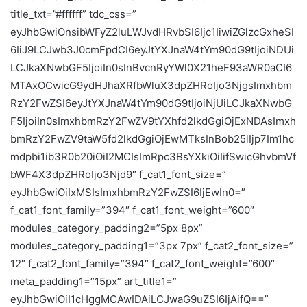
title_txt=”#ffffff” tdc_css=”
eyJhbGwiOnsibWFyZ2luLWJvdHRvbSI6Ijc1IiwiZGlzcGxheSI
6IiJ9LCJwb3J0cmFpdCI6eyJtYXJnaW4tYm90dG9tIjoiNDUi
LCJkaXNwbGF5IjoiIn0sInBvcnRyYWl0X21heF93aWR0aCI6
MTAxOCwicG9ydHJhaXRfbWluX3dpZHRoIjo3NjgsImxhbm
RzY2FwZSI6eyJtYXJnaW4tYm90dG9tIjoiNjUiLCJkaXNwbG
F5IjoiIn0sImxhbmRzY2FwZV9tYXhfd2lkdGgiOjExNDAsImxh
bmRzY2FwZV9taW5fd2lkdGgiOjEwMTksInBob25lIjp7Im1hc
mdpbi1ib3R0b20iOiI2MCIsImRpc3BsYXkiOiIifSwicGhvbmVf
bWF4X3dpZHRoIjo3Njd9″ f_cat1_font_size=”
eyJhbGwiOiIxMSIsImxhbmRzY2FwZSI6IjEwIn0=”
f_cat1_font_family=”394″ f_cat1_font_weight=”600″
modules_category_padding2=”5px 8px”
modules_category_padding1=”3px 7px” f_cat2_font_size=”
12″ f_cat2_font_family=”394″ f_cat2_font_weight=”600″
meta_padding1=”15px” art_title1=”
eyJhbGwiOiI1cHggMCAwIDAiLCJwaG9uZSI6IjAifQ==”