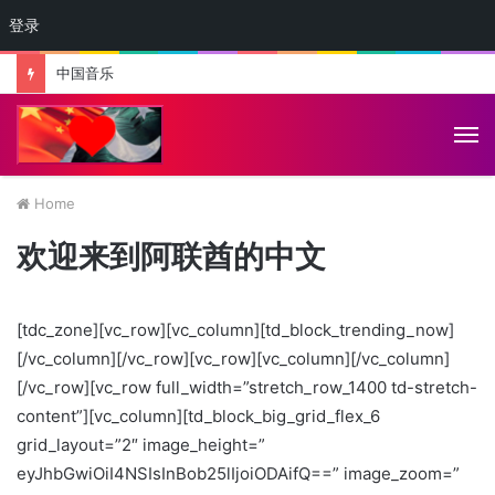
登录
中国音乐
M
Home
欢迎来到阿联酋的中文
[tdc_zone][vc_row][vc_column][td_block_trending_now]
[/vc_column][/vc_row][vc_row][vc_column][/vc_column]
[/vc_row][vc_row full_width=”stretch_row_1400 td-stretch-
content”][vc_column][td_block_big_grid_flex_6
grid_layout=”2″ image_height=”
eyJhbGwiOiI4NSIsInBob25lIjoiODAifQ==” image_zoom=”