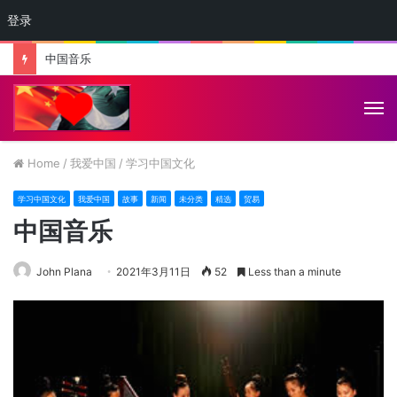
登录
中国音乐
M
Home
/
我爱中国
/
学习中国文化
学习中国文化
我爱中国
故事
新闻
未分类
精选
贸易
中国音乐
John Plana
2021年3月11日
52
Less than a minute