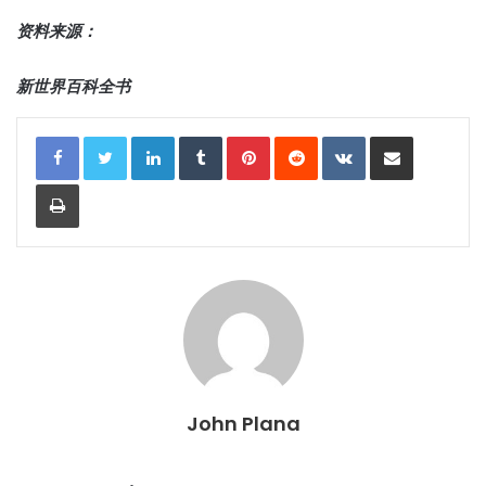
资料来源：
新世界百科全书
LinkedIn
Tumblr
Pinterest
Reddit
VKontakte
Share via Email
Print
John Plana