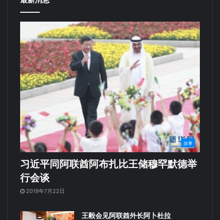
故事
习近平同阿联酋阿布扎比王储穆罕默德举
行会谈
2019年7月22日
王毅会见阿联酋外长阿卜杜拉