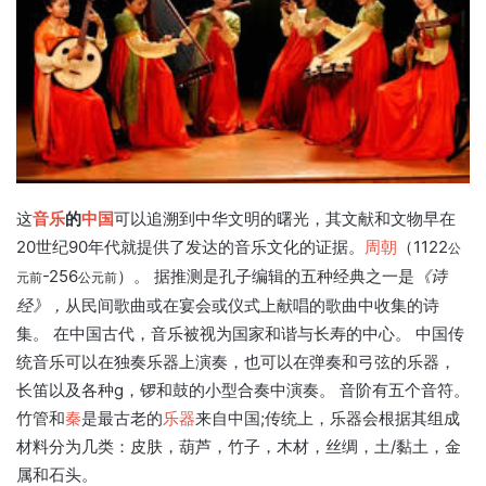
这
音乐
的
中国
可以追溯到中华文明的曙光，其文献和文物早在
20世纪90年代就提供了发达的音乐文化的证据。
周朝
（1122
公
-256
）。 据推测是孔子编辑的五种经典之一是
《诗
元前
公元前
经》，
从民间歌曲或在宴会或仪式上献唱的歌曲中收集的诗
集。 在中国古代，音乐被视为国家和谐与长寿的中心。 中国传
统音乐可以在独奏乐器上演奏，也可以在弹奏和弓弦的乐器，
长笛以及各种g，锣和鼓的小型合奏中演奏。 音阶有五个音符。
竹管和
秦
是最古老的
乐器
来自中国;传统上，乐器会根据其组成
材料分为几类：皮肤，葫芦，竹子，木材，丝绸，土/黏土，金
属和石头。